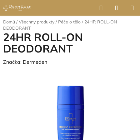
Přejít
Hledat
NÁKUP
na
KOŠÍK
obsah
Domů
/
Všechny produkty
/
Péče o tělo
/
24HR ROLL-ON
DEODORANT
24HR ROLL-ON
DEODORANT
Značka:
Dermeden