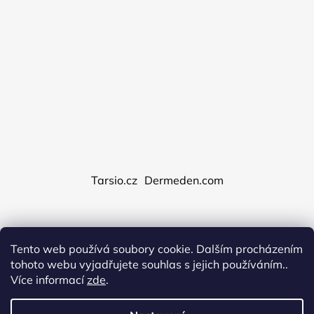
Tarsio.cz
Dermeden.com
Tento web používá soubory cookie. Dalším procházením
Vytvořil Shoptet
tohoto webu vyjadřujete souhlas s jejich používáním..
Copyright 2026
Dermeden.cz
. Všechna práva
Více informací
zde
.
vyhrazena.
Upravit nastavení cookies
Obchodní podmínky