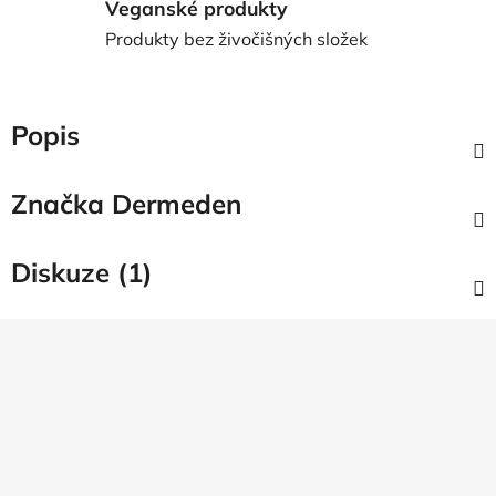
Veganské produkty
Produkty bez živočišných složek
Popis
Značka
Dermeden
Diskuze (1)
Z
á
p
a
t
í