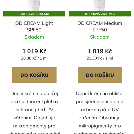
s
u
p
k
DOPRAVA ZDARMA
DOPRAVA ZDARMA
r
t
DD CREAM Light
DD CREAM Medium
o
ů
SPF50
SPF50
d
Skladem
Skladem
u
k
1 019 Kč
1 019 Kč
t
Měrná
Měrná
20,38 Kč / 1 ml
20,38 Kč / 1 ml
ů
cena:
cena:
DO KOŠÍKU
DO KOŠÍKU
Denní krém na obličej
Denní krém na obličej
pro sjednocení pleti a
pro sjednocení pleti a
ochranu před UV
ochranu před UV
zářením. Obsahuje
zářením. Obsahuje
mikropigmenty pro
mikropigmenty pro
sjednocení a rozjasnění
sjednocení a rozjasnění