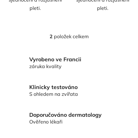
pleti.
pleti.
2
položek celkem
O
v
l
Vyrobeno ve Francii
á
d
záruka kvality
a
c
í
Klinicky testováno
p
S ohledem na zvířata
r
v
k
Doporučováno dermatology
y
Ověřeno lékaři
v
ý