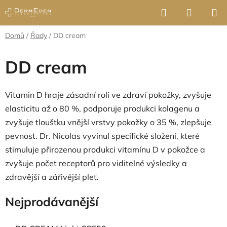
Přejít
Hledat
NÁKUP
na
KOŠÍK
obsah
Domů
/
Řady
/
DD cream
DD cream
Vitamin D hraje zásadní roli ve zdraví pokožky, zvyšuje
elasticitu až o 80 %, podporuje produkci kolagenu a
zvyšuje tloušťku vnější vrstvy pokožky o 35 %, zlepšuje
pevnost. Dr. Nicolas vyvinul specifické složení, které
stimuluje přirozenou produkci vitamínu D v pokožce a
zvyšuje počet receptorů pro viditelné výsledky a
zdravější a zářivější pleť.
Nejprodávanější