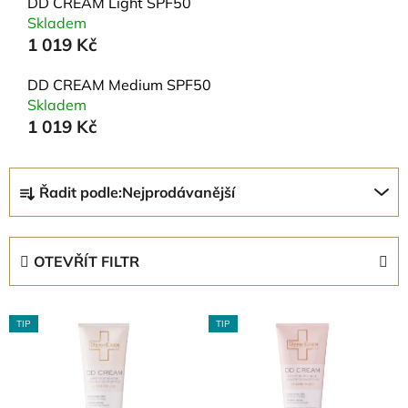
DD CREAM Light SPF50
Skladem
1 019 Kč
DD CREAM Medium SPF50
Skladem
1 019 Kč
Ř
Řadit podle:
Nejprodávanější
a
z
e
OTEVŘÍT FILTR
n
í
V
p
TIP
TIP
ý
r
p
o
i
d