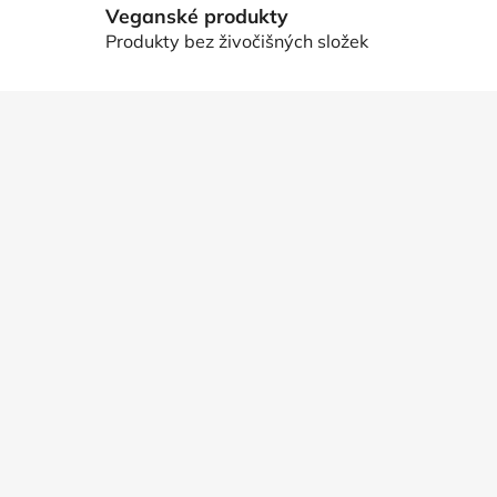
p
Veganské produkty
i
Produkty bez živočišných složek
s
u
Z
á
p
a
t
í