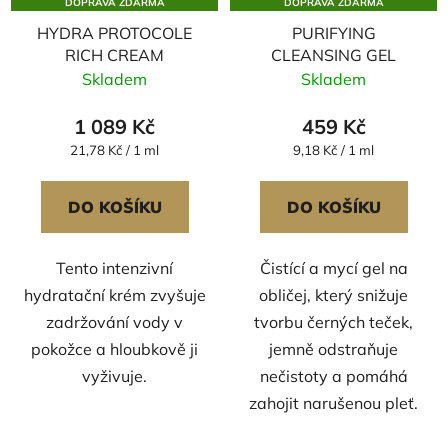
DOPRAVA ZDARMA
DOPRAVA ZDARMA
HYDRA PROTOCOLE
PURIFYING
RICH CREAM
CLEANSING GEL
Skladem
Skladem
1 089 Kč
459 Kč
Měrná
Měrná
21,78 Kč / 1 ml
9,18 Kč / 1 ml
cena:
cena:
DO KOŠÍKU
DO KOŠÍKU
Tento intenzivní
Čistící a mycí gel na
hydratační krém zvyšuje
obličej, který snižuje
zadržování vody v
tvorbu černých teček,
pokožce a hloubkově ji
jemně odstraňuje
vyživuje.
nečistoty a pomáhá
zahojit narušenou pleť.