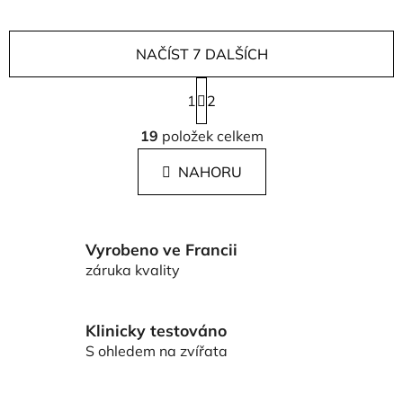
NAČÍST 7 DALŠÍCH
S
1
t
2
r
O
á
19
položek celkem
v
n
l
k
NAHORU
á
o
d
v
a
á
c
n
Vyrobeno ve Francii
í
í
záruka kvality
p
r
v
Klinicky testováno
k
S ohledem na zvířata
y
v
ý