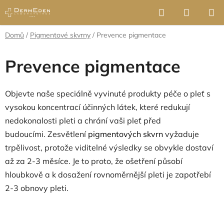
Přejít
Hledat
NÁKUP
na
KOŠÍK
obsah
Domů
/
Pigmentové skvrny
/
Prevence pigmentace
Prevence pigmentace
Objevte naše speciálně vyvinuté produkty péče o pleť s
vysokou koncentrací účinných látek, které redukují
nedokonalosti pleti a chrání vaši pleť před
budoucími. Zesvětlení
pigmentových skvrn
vyžaduje
trpělivost, protože viditelné výsledky se obvykle dostaví
až za 2-3 měsíce. Je to proto, že ošetření působí
hloubkově a k dosažení rovnoměrnější pleti je zapotřebí
2-3 obnovy pleti.