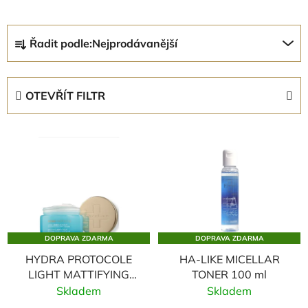
Ř
Řadit podle:
Nejprodávanější
a
z
e
OTEVŘÍT FILTR
n
í
V
p
ý
r
p
o
i
d
s
u
p
k
DOPRAVA ZDARMA
DOPRAVA ZDARMA
r
t
HYDRA PROTOCOLE
HA-LIKE MICELLAR
o
ů
LIGHT MATTIFYING
TONER 100 ml
d
CREAM
Skladem
Skladem
u