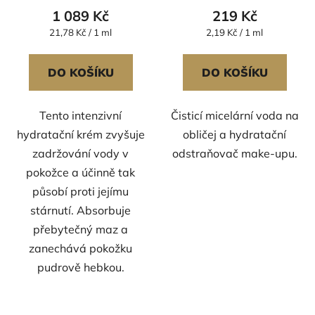
k
1 089 Kč
219 Kč
t
Měrná
Měrná
21,78 Kč / 1 ml
2,19 Kč / 1 ml
ů
cena:
cena:
DO KOŠÍKU
DO KOŠÍKU
Tento intenzivní
Čisticí micelární voda na
hydratační krém zvyšuje
obličej a hydratační
zadržování vody v
odstraňovač make-upu.
pokožce a účinně tak
působí proti jejímu
stárnutí. Absorbuje
přebytečný maz a
zanechává pokožku
pudrově hebkou.