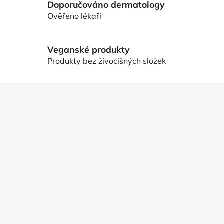
Doporučováno dermatology
p
Ověřeno lékaři
i
s
u
Veganské produkty
Produkty bez živočišných složek
Z
á
p
a
t
í