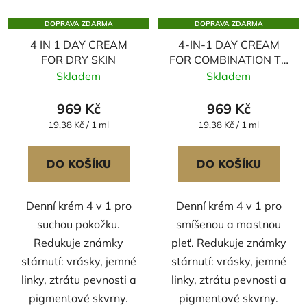
DOPRAVA ZDARMA
DOPRAVA ZDARMA
4 IN 1 DAY CREAM
4-IN-1 DAY CREAM
FOR DRY SKIN
FOR COMBINATION TO
OILY SKIN
Skladem
Skladem
969 Kč
969 Kč
Měrná
Měrná
19,38 Kč / 1 ml
19,38 Kč / 1 ml
cena:
cena:
DO KOŠÍKU
DO KOŠÍKU
Denní krém 4 v 1 pro
Denní krém 4 v 1 pro
suchou pokožku.
smíšenou a mastnou
Redukuje známky
pleť. Redukuje známky
stárnutí: vrásky, jemné
stárnutí: vrásky, jemné
linky, ztrátu pevnosti a
linky, ztrátu pevnosti a
pigmentové skvrny.
pigmentové skvrny.