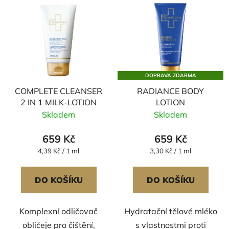
DOPRAVA ZDARMA
COMPLETE CLEANSER
RADIANCE BODY
2 IN 1 MILK-LOTION
LOTION
Skladem
Skladem
659 Kč
659 Kč
Měrná
Měrná
4,39 Kč / 1 ml
3,30 Kč / 1 ml
cena:
cena:
DO KOŠÍKU
DO KOŠÍKU
Komplexní odličovač
Hydratační tělové mléko
obličeje pro čištění,
s vlastnostmi proti