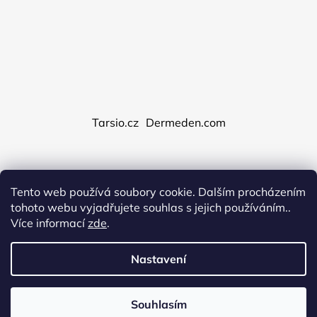
Tarsio.cz
Dermeden.com
Tento web používá soubory cookie. Dalším procházením
Vytvořil Shoptet
tohoto webu vyjadřujete souhlas s jejich používáním..
Copyright 2026
Dermeden.cz
. Všechna práva
Více informací
zde
.
vyhrazena.
Upravit nastavení cookies
Obchodní podmínky
Nastavení
Podmínky ochrany osobních údajů
Reklamace
Dopravy a platby
Souhlasím
O nás
DOPRAVA ZDARMA NA VŠECHNY PRODUKTY