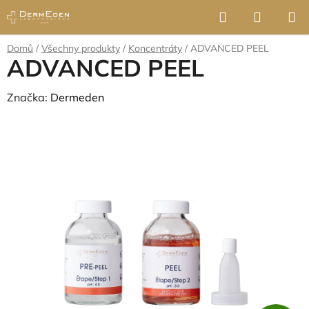
Přejít
Hledat
NÁKUP
na
KOŠÍK
obsah
Domů
/
Všechny produkty
/
Koncentráty
/
ADVANCED PEEL
ADVANCED PEEL
Značka:
Dermeden