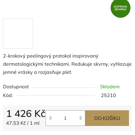
DOPRAVA
ZDARMA
2-krokový peelingový protokol inspirovaný
dermatologickými technikami. Redukuje skvrny, vyhlazuje
jemné vrásky a rozjasňuje pleť.
Dostupnost
Skladem
Kód:
25210
1 426 Kč
DO KOŠÍKU
Měrná cena:
47,53 Kč / 1 ml