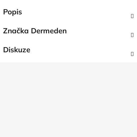
Popis
Značka
Dermeden
Diskuze
Z
á
p
a
t
í