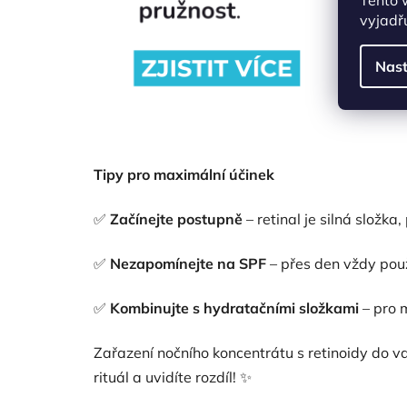
vyjadřu
Nast
Tipy pro maximální účinek
✅
Začínejte postupně
– retinal je silná složka
✅
Nezapomínejte na SPF
– přes den vždy pou
✅
Kombinujte s hydratačními složkami
– pro m
Zařazení nočního koncentrátu s retinoidy do va
rituál a uvidíte rozdíl! ✨