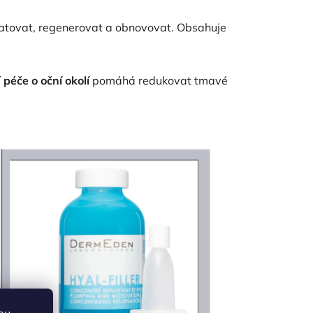
ratovat, regenerovat a obnovovat. Obsahuje
í
péče o oční okolí
pomáhá redukovat tmavé
bu