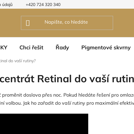
 údajů
+420 724 320 340
ČKY
Chci řešit
Řady
Pigmentové skvrny
inal do vaší rutiny?
centrát Retinal do vaší ruti
 proměnit doslova přes noc. Pokud hledáte řešení pro omlazen
lní volbou. Jak ho zařadit do vaší rutiny pro maximální efektiv