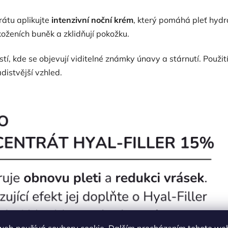
rátu aplikujte
intenzivní noční krém
, který pomáhá pleť hyd
koženích buněk a zklidňují pokožku.
astí, kde se objevují viditelné známky únavy a stárnutí. Použit
distvější vzhled.
web používá soubory cookie. Dalším procházením tohoto we