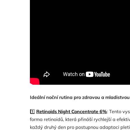
Ideální noční rutina pro zdravou a mladistvou
1️⃣
Retinoids Night Concentrate 6%
: Tento vy
forma retinoidů, která přináší rychlejší a efek
každý druhý den pro postupnou adaptaci pleti