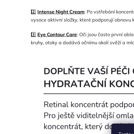
2️⃣
Intense Night Cream
: Po vstřebání koncent
vysoce aktivní složky, které podporují obnovu 
3️⃣
Eye Contour Care
: Oči jsou často první obl
kruhy, otoky a dodává očnímu okolí svěží a mla
Tento 