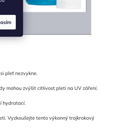
lasím
 si pleť nezvykne.
idy mohou zvýšit citlivost pleti na UV záření.
í hydratací.
eti. Vyzkoušejte tento výkonný trojkrokový