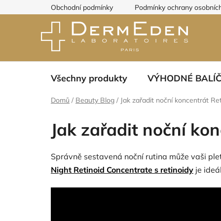
Přejít
Obchodní podmínky
Podmínky ochrany osobních
na
obsah
Všechny produkty
VÝHODNÉ BALÍ
Domů
/
Beauty Blog
/
Jak zařadit noční koncentrát Ret
Jak zařadit noční kon
Správně sestavená noční rutina může vaši pleť
Night Retinoid Concentrate s retinoidy
je ideá