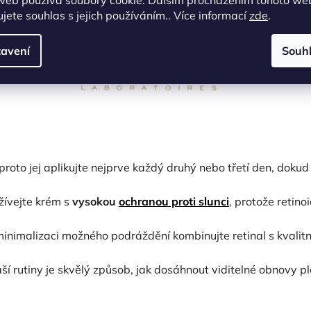
jete souhlas s jejich používáním.. Více informací
zde
.
avení
Souh
, proto jej aplikujte nejprve každý druhý nebo třetí den, dokud
žívejte krém s
vysokou
ochranou proti slunci
, protože retino
inimalizaci možného podráždění kombinujte retinal s kvalitn
ší rutiny je skvělý způsob, jak dosáhnout viditelné obnovy pl