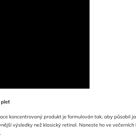
 pleť
soce koncentrovaný produkt je formulován tak, aby působil jako
tivnější výsledky než klasický retinol. Naneste ho ve večerníc
.