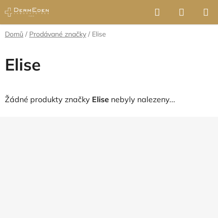
Přejít
Hledat
NÁKUP
na
KOŠÍK
obsah
Domů
/
Prodávané značky
/
Elise
Elise
Žádné produkty značky
Elise
nebyly nalezeny...
Z
á
p
a
t
í