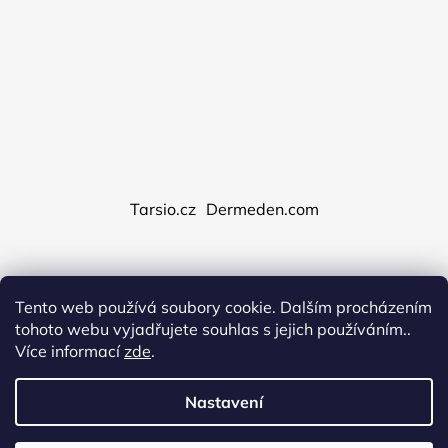
Tarsio.cz
Dermeden.com
Tento web používá soubory cookie. Dalším procházením
Vytvořil Shoptet
tohoto webu vyjadřujete souhlas s jejich používáním..
Copyright 2026
Dermeden.cz
. Všechna práva
Více informací
zde
.
vyhrazena.
Upravit nastavení cookies
Obchodní podmínky
Nastavení
Podmínky ochrany osobních údajů
Reklamace