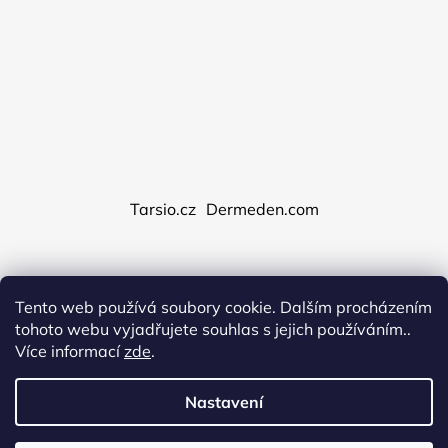
Tarsio.cz
Dermeden.com
Tento web používá soubory cookie. Dalším procházením
Vytvořil Shoptet
tohoto webu vyjadřujete souhlas s jejich používáním..
Copyright 2026
Dermeden.cz
. Všechna práva
Více informací
zde
.
vyhrazena.
Upravit nastavení cookies
Obchodní podmínky
Nastavení
Podmínky ochrany osobních údajů
Reklamace