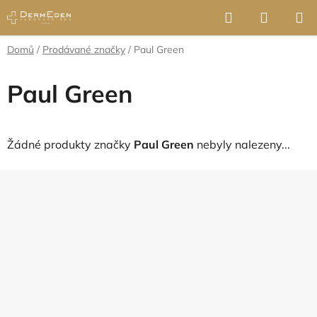
Přejít
Hledat
NÁKUP
na
KOŠÍK
obsah
Domů
/
Prodávané značky
/
Paul Green
Paul Green
Žádné produkty značky
Paul Green
nebyly nalezeny...
Z
á
p
a
t
í